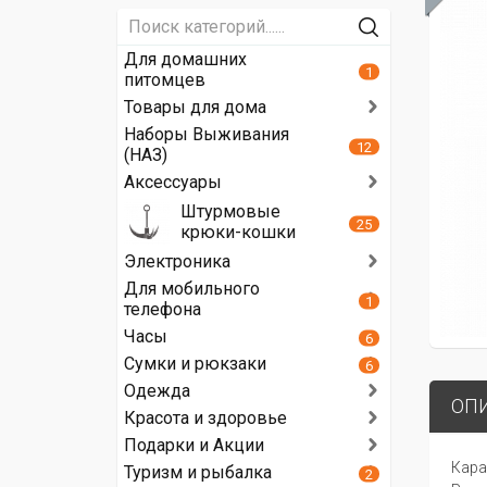
Для домашних
1
питомцев
Товары для дома
Наборы Выживания
12
(НАЗ)
Аксессуары
Штурмовые
25
крюки-кошки
Электроника
Для мобильного
1
телефона
Часы
6
Сумки и рюкзаки
6
Одежда
ОП
Красота и здоровье
Подарки и Акции
Кара
Туризм и рыбалка
2