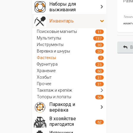
Разм
Наборы для
выживания
Технич
Инвентарь
носит 
Поисковые магниты
11
Мультитулы
137
Инструменты
30
В
Веревка и шнуры
20
Фастексы
7
Фурнитура
25
Хранение
60
Хозбыт
31
Прочее
31
Такелаж и крепёж
Топоры и лопаты
56
Паракорд и
верёвка
В хозяйстве
62
пригодится
Источники