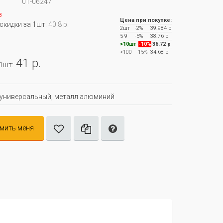
01-06247
з
Цена при покупке:
 скидки за 1шт:
40.8 р.
2шт
-2%
39.984 р
5-9
-5%
38.76 р
>10шт
-10%
36.72 р
>100
-15%
34.68 р
41 р.
 1шт:
универсальный, металл алюминий
мить меня