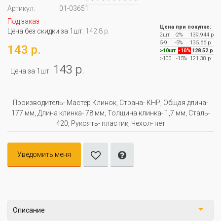
Артикул:
01-03651
Под заказ
Цена при покупке:
Цена без скидки за 1шт:
142.8 р.
2шт
-2%
139.944 р
5-9
-5%
135.66 р
143 р.
>10шт
-10%
128.52 р
>100
-15%
121.38 р
143 р.
Цена за 1шт:
Производитель- Мастер Клинок, Страна- КНР, Oбщая длина-
177 мм, Длина клинка- 78 мм, Толщина клинка- 1,7 мм, Сталь-
420, Рукоять- пластик, Чехол- нет
Уведомить меня
Описание