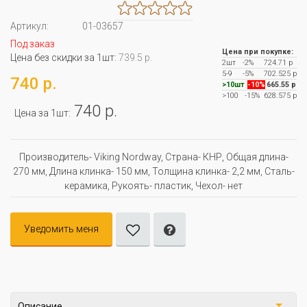
Артикул:
01-03657
Под заказ
Цена при покупке:
Цена без скидки за 1шт:
739.5 р.
2шт
-2%
724.71 р
5-9
-5%
702.525 р
740 р.
>10шт
-10%
665.55 р
>100
-15%
628.575 р
740 р.
Цена за 1шт:
Производитель- Viking Nordway, Страна- КНР, Oбщая длина-
270 мм, Длина клинка- 150 мм, Толщина клинка- 2,2 мм, Сталь-
керамика, Рукоять- пластик, Чехол- нет
Уведомить меня
Описание