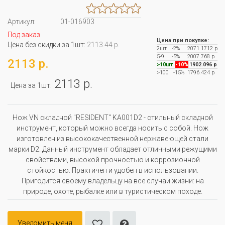
Артикул:
01-016903
Под заказ
Цена при покупке:
Цена без скидки за 1шт:
2113.44 р.
2шт
-2%
2071.1712 р
5-9
-5%
2007.768 р
2113 р.
>10шт
-10%
1902.096 р
>100
-15%
1796.424 р
2113 р.
Цена за 1шт:
Нож VN складной "RESIDENT" KA001D2 - стильный складной
инструмент, который можно всегда носить с собой. Нож
изготовлен из высококачественной нержавеющей стали
марки D2. Данный инструмент обладает отличными режущими
свойствами, высокой прочностью и коррозионной
стойкостью. Практичен и удобен в использовании.
Пригодится своему владельцу на все случаи жизни: на
природе, охоте, рыбалке или в туристическом походе.
Уведомить меня