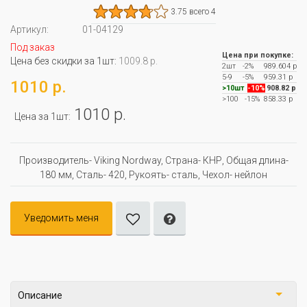
3.75 всего 4
Артикул:
01-04129
Под заказ
Цена при покупке:
Цена без скидки за 1шт:
1009.8 р.
2шт
-2%
989.604 р
5-9
-5%
959.31 р
1010 р.
>10шт
-10%
908.82 р
>100
-15%
858.33 р
1010 р.
Цена за 1шт:
Производитель- Viking Nordway, Страна- КНР, Oбщая длина-
180 мм, Сталь- 420, Рукоять- сталь, Чехол- нейлон
Уведомить меня
Описание