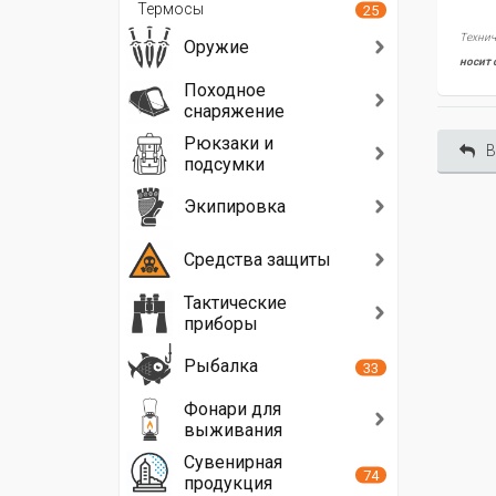
Термосы
25
Технич
Оружие
носит 
Походное
снаряжение
Рюкзаки и
В
подсумки
Экипировка
Средства защиты
Тактические
приборы
Рыбалка
33
Фонари для
выживания
Сувенирная
74
продукция