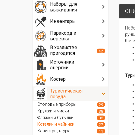
Наборы для
выживания
ОП
Инвентарь
Набо
Паракорд и
ручк
верёвка
Каче
В хозяйстве
62
пригодится
Источники
энергии
Тури
Костер
Туристическая
посуда
Столовые приборы
29
Кружки и миски
38
Фляжки и бутылки
35
Котелки и чайники
27
Канистры, ведра
11