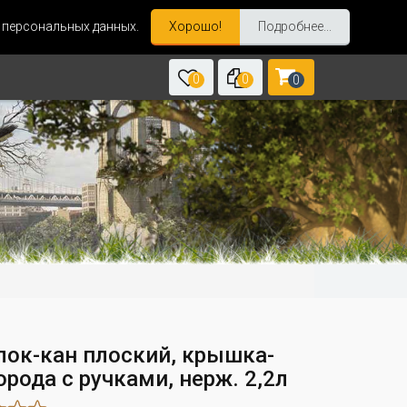
и персональных данных.
Хорошо!
Подробнее...
0
0
0
лок-кан плоский, крышка-
рода с ручками, нерж. 2,2л