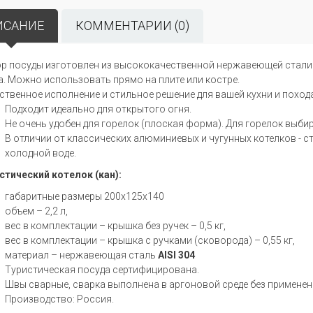
ИСАНИЕ
КОММЕНТАРИИ (0)
р посуды изготовлен из высококачественной нержавеющей стали 
а. Можно использовать прямо на плите или костре.
ственное исполнение и стильное решение для вашей кухни и похода
Подходит идеально для открытого огня.
Не очень удобен для горелок (плоская форма). Для горелок выбир
В отличии от классических алюминиевых и чугунных котелков - с
холодной воде.
стический котелок (кан):
габаритные размеры 200х125х140
объем – 2,2 л,
вес в комплектации – крышка без ручек – 0,5 кг,
вес в комплектации – крышка с ручками (сковорода) – 0,55 кг,
материал – нержавеющая сталь
AISI 304
Туристическая посуда сертифицирована.
Швы сварные, сварка выполнена в аргоновой среде без примене
Производство: Россия.