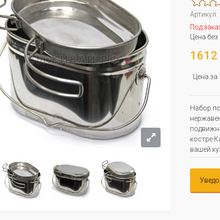
Артикул:
Под зака
Цена без
1612 
Цена за
Набор по
нержавею
подвижна
костре.К
вашей ку
Уведо