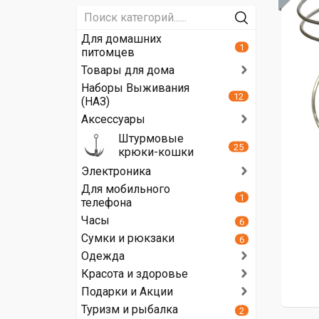
Для домашних
1
питомцев
Товары для дома
Наборы Выживания
12
(НАЗ)
Аксессуары
Штурмовые
25
крюки-кошки
Электроника
Для мобильного
1
телефона
Часы
6
Сумки и рюкзаки
6
Одежда
Красота и здоровье
Подарки и Акции
Туризм и рыбалка
2