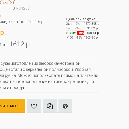
01-04267
з
Цена при покупке:
 скидки за 1шт:
1611.6 р.
2шт
-2%
1579.368 р
5-9
-5%
1531.02 р
р.
>10шт
-10%
1450.44 р
>100
-15%
1369.86 р
1612 р.
 1шт:
суды изготовлен из высококачественной
щей стали с зеркальной полировкой. Удобная
я ручка. Можно использовать прямо на плите или
ачественное исполнение и стильное решение для
хни и похода.
мить меня