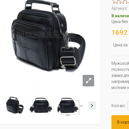
Артикул:
В наличи
Цена без
1692 
Цена за
Мужской 
полность
замке дл
например
молнии н
Кол-во:
В кор