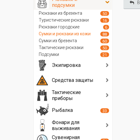
В
подсумки
Рюкзаки из брезента
50
Туристические рюкзаки
16
Рюкзаки городские
6
Сумки и рюкзаки из кожи
88
Сумки из брезента
60
Тактические рюкзаки
50
Подсумки
21
Экипировка
Средства защиты
Тактические
приборы
Рыбалка
33
Фонари для
выживания
Сувенирная