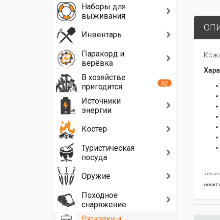
Наборы для
выживания
ОП
Инвентарь
Паракорд и
Кожа
верёвка
Хара
В хозяйстве
62
пригодится
Источники
энергии
Костер
Туристическая
посуда
Технич
Оружие
носит 
Походное
снаряжение
Рюкзаки и