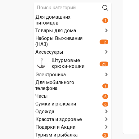
Для домашних
1
питомцев
Товары для дома
Наборы Выживания
12
(НАЗ)
Аксессуары
Штурмовые
25
крюки-кошки
Электроника
Для мобильного
1
телефона
Часы
6
Сумки и рюкзаки
6
Одежда
Красота и здоровье
Подарки и Акции
Туризм и рыбалка
2