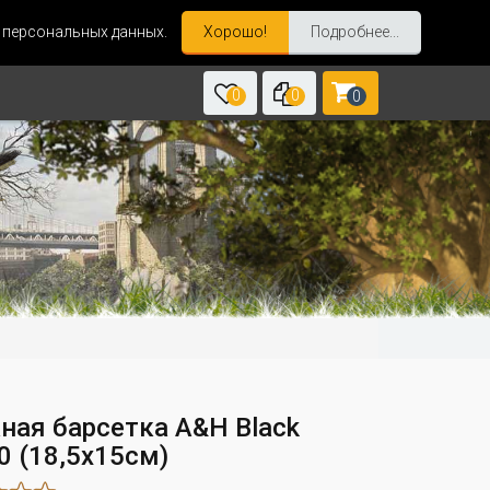
и персональных данных.
Хорошо!
Подробнее...
0
0
0
ная барсетка A&H Black
0 (18,5x15см)