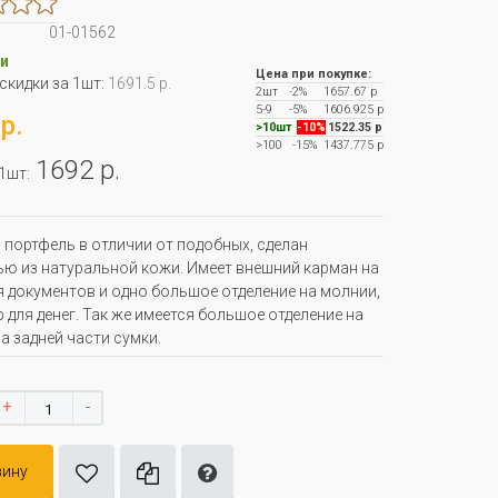
01-01562
и
Цена при покупке:
 скидки за 1шт:
1691.5 р.
2шт
-2%
1657.67 р
5-9
-5%
1606.925 р
р.
>10шт
-10%
1522.35 р
>100
-15%
1437.775 р
1692 р.
 1шт:
портфель в отличии от подобных, сделан
ю из натуральной кожи. Имеет внешний карман на
я документов и одно большое отделение на молнии,
 для денег. Так же имеется большое отделение на
а задней части сумки.
+
-
зину