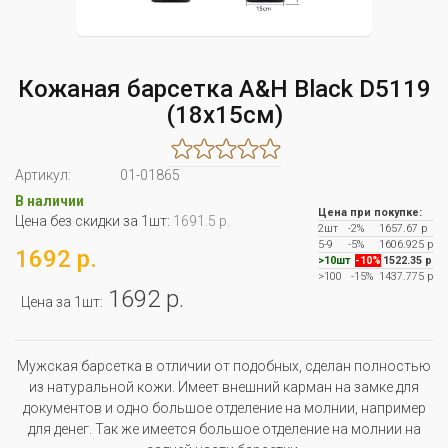
Кожаная барсетка A&H Black D5119
(18x15см)
Артикул:
01-01865
В наличии
Цена при покупке:
Цена без скидки за 1шт:
1691.5 р.
2шт
-2%
1657.67 р
5-9
-5%
1606.925 р
1692 р.
>10шт
-10%
1522.35 р
>100
-15%
1437.775 р
1692 р.
Цена за 1шт:
Мужская барсетка в отличии от подобных, сделан полностью
из натуральной кожи. Имеет внешний карман на замке для
документов и одно большое отделение на молнии, например
для денег. Так же имеется большое отделение на молнии на