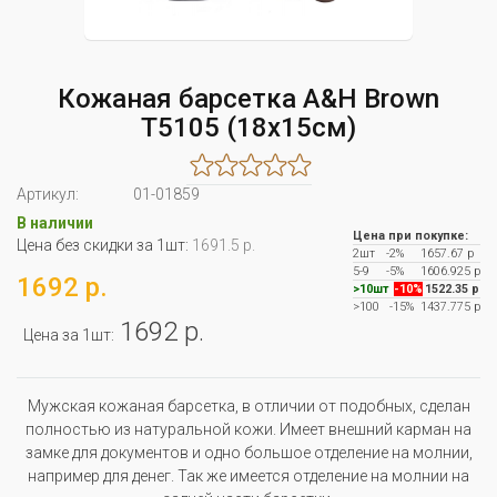
Кожаная барсетка A&H Brown
T5105 (18x15см)
Артикул:
01-01859
В наличии
Цена при покупке:
Цена без скидки за 1шт:
1691.5 р.
2шт
-2%
1657.67 р
5-9
-5%
1606.925 р
1692 р.
>10шт
-10%
1522.35 р
>100
-15%
1437.775 р
1692 р.
Цена за 1шт:
Мужская кожаная барсетка, в отличии от подобных, сделан
полностью из натуральной кожи. Имеет внешний карман на
замке для документов и одно большое отделение на молнии,
например для денег. Так же имеется отделение на молнии на