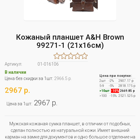
Кожаный планшет A&H Brown
99271-1 (21x16см)
Артикул:
01-016106
В наличии
Цена при покупке:
Цена без скидки за 1шт:
2966.5 р.
2шт
-2%
2907.17 р
5-9
-5%
2818.175 р
2967 р.
>10шт
-10%
2669.85 р
>100
-15%
2521.525 р
2967 р.
Цена за 1шт:
Мужская кожаная сумка планшет, в отличии от подобных,
сделан полностью из натуральной кожи. Имеет внешний
карман на замке для документов и одно большое отделение на