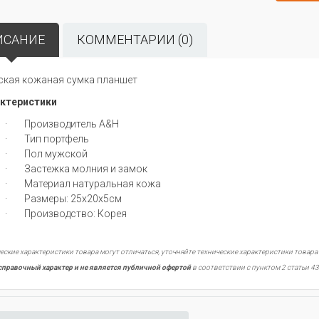
ИСАНИЕ
КОММЕНТАРИИ (0)
кая кожаная сумка планшет
ктеристики
· Производитель A&H
· Тип портфель
· Пол мужской
· Застежка молния и замок
· Материал натуральная кожа
· Размеры: 25х20х5см
· Производство: Корея
еские характеристики товара могут отличаться, уточняйте технические характеристики товара
справочный характер и не является публичной офертой
в соответствии с пунктом 2 статьи 43