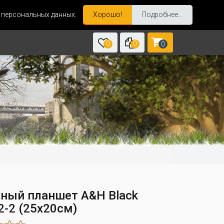
и персональных данных.
Хорошо!
Подробнее...
0
0
0
ный планшет A&H Black
2-2 (25x20см)