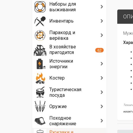
Наборы для
выживания
ОП
Инвентарь
Паракорд и
Мужс
верёвка
Хара
В хозяйстве
62
пригодится
Источники
энергии
Костер
Туристическая
посуда
Технич
Оружие
носит 
Походное
снаряжение
Рюкзаки и