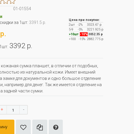
01-01554
и
Цена при покупке:
 скидки за 1шт:
3391.5 р.
2шт
-2%
3323.67 р
5-9
-5%
3221.925 р
р.
>10шт
-10%
3052.35 р
>100
-15%
2882.775 р
3392 р.
 1шт:
кожаная сумка планшет, в отличии от подобных,
олностью из натуральной кожи. Имеет внешний
а замке для документов и одно большое отделение
и, например для денег. Так же имеется отделение на
а задней части сумки.
+
-
зину