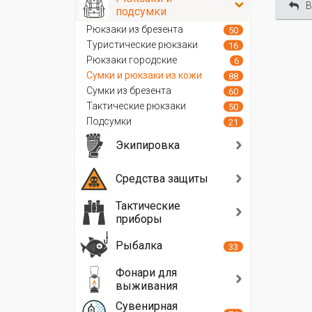
В
подсумки
Рюкзаки из брезента
50
Туристические рюкзаки
16
Рюкзаки городские
6
Сумки и рюкзаки из кожи
88
Сумки из брезента
60
Тактические рюкзаки
50
Подсумки
21
Экипировка
Средства защиты
Тактические
приборы
Рыбалка
33
Фонари для
выживания
Сувенирная