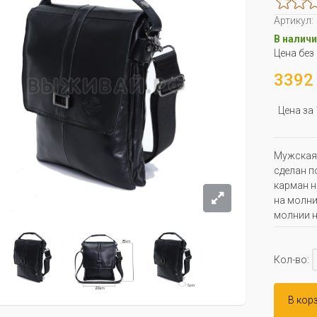
Артикул:
В наличи
Цена без
3392 
Цена за
Мужская 
сделан п
карман н
на молни
молнии н
Кол-во:
В кор