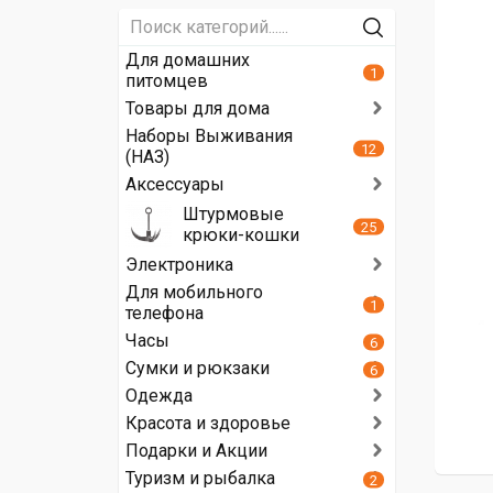
Для домашних
1
питомцев
Товары для дома
Наборы Выживания
12
(НАЗ)
Аксессуары
Штурмовые
25
крюки-кошки
Электроника
Для мобильного
1
телефона
Часы
6
Сумки и рюкзаки
6
Одежда
Красота и здоровье
Подарки и Акции
Туризм и рыбалка
2