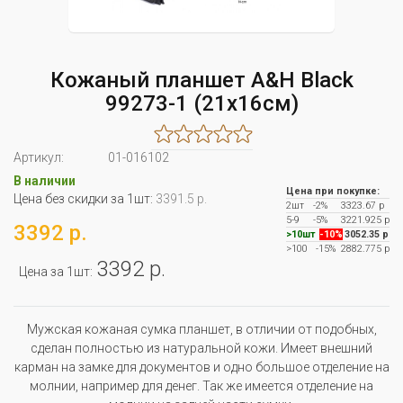
Кожаный планшет A&H Black
99273-1 (21x16см)
Артикул:
01-016102
В наличии
Цена при покупке:
Цена без скидки за 1шт:
3391.5 р.
2шт
-2%
3323.67 р
5-9
-5%
3221.925 р
3392 р.
>10шт
-10%
3052.35 р
>100
-15%
2882.775 р
3392 р.
Цена за 1шт:
Мужская кожаная сумка планшет, в отличии от подобных,
сделан полностью из натуральной кожи. Имеет внешний
карман на замке для документов и одно большое отделение на
молнии, например для денег. Так же имеется отделение на