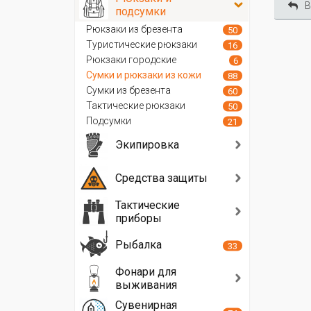
В
подсумки
Рюкзаки из брезента
50
Туристические рюкзаки
16
Рюкзаки городские
6
Сумки и рюкзаки из кожи
88
Сумки из брезента
60
Тактические рюкзаки
50
Подсумки
21
Экипировка
Средства защиты
Тактические
приборы
Рыбалка
33
Фонари для
выживания
Сувенирная