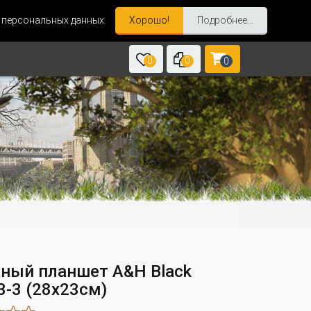
и персональных данных.
Хорошо!
Подробнее...
0
0
0
ный планшет A&H Black
3-3 (28x23см)