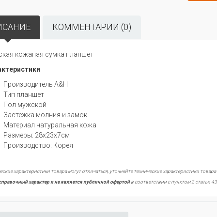
ИСАНИЕ
КОММЕНТАРИИ (0)
кая кожаная сумка планшет
ктеристики
Производитель A&H
Тип планшет
Пол мужской
Застежка молния и замок
Материал натуральная кожа
Размеры: 28х23х7см
Производство: Корея
еские характеристики товара могут отличаться, уточняйте технические характеристики товара
справочный характер и не является публичной офертой
в соответствии с пунктом 2 статьи 43