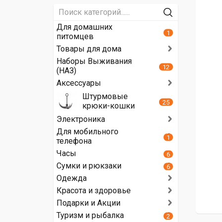
Для домашних
1
питомцев
Товары для дома
Наборы Выживания
12
(НАЗ)
Аксессуары
Штурмовые
25
крюки-кошки
Электроника
Для мобильного
1
телефона
Часы
6
Сумки и рюкзаки
6
Одежда
Красота и здоровье
Подарки и Акции
Туризм и рыбалка
2