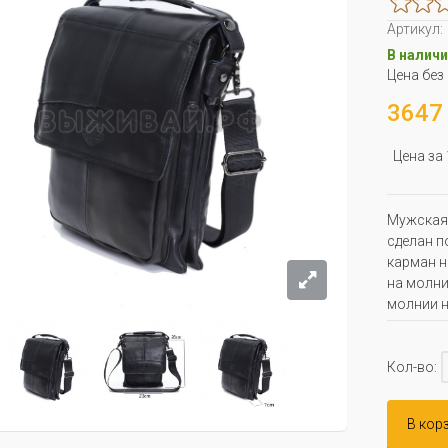
Артикул:
В наличи
Цена без
3647 
Цена за
Мужская 
сделан п
карман н
на молни
молнии н
Кол-во:
В кор