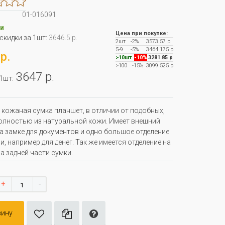
01-016091
и
Цена при покупке:
 скидки за 1шт:
3646.5 р.
2шт
-2%
3573.57 р
5-9
-5%
3464.175 р
р.
>10шт
-10%
3281.85 р
>100
-15%
3099.525 р
3647 р.
 1шт:
кожаная сумка планшет, в отличии от подобных,
олностью из натуральной кожи. Имеет внешний
а замке для документов и одно большое отделение
и, например для денег. Так же имеется отделение на
а задней части сумки.
+
-
зину