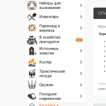
Наборы для
выживания
ОП
Инвентарь
Паракорд и
Мужс
верёвка
Хара
В хозяйстве
62
пригодится
Источники
энергии
Костер
Туристическая
посуда
Технич
Оружие
носит 
Походное
снаряжение
Рюкзаки и