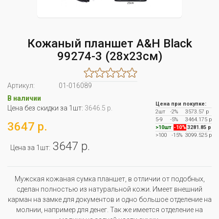
Кожаный планшет A&H Black
99274-3 (28x23см)
Артикул:
01-016089
В наличии
Цена при покупке:
Цена без скидки за 1шт:
3646.5 р.
2шт
-2%
3573.57 р
5-9
-5%
3464.175 р
3647 р.
>10шт
-10%
3281.85 р
>100
-15%
3099.525 р
3647 р.
Цена за 1шт:
Мужская кожаная сумка планшет, в отличии от подобных,
сделан полностью из натуральной кожи. Имеет внешний
карман на замке для документов и одно большое отделение на
молнии, например для денег. Так же имеется отделение на