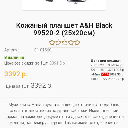
Кожаный планшет A&H Black
99520-2 (25x20см)
Артикул:
01-01560
В наличии
Цена при покупке:
Цена без скидки за 1шт:
3391.5 р.
2шт
-2%
3323.67 р
5-9
-5%
3221.925 р
3392 р.
>10шт
-10%
3052.35 р
>100
-15%
2882.775 р
3392 р.
Цена за 1шт:
Мужская кожаная сумка планшет, в отличии от подобных,
сделан полностью из натуральной кожи. Имеет внешний
карман на замке для документов и одно большое отделение на
молнии, например для денег. Так же имеется отделение на