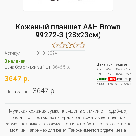
Кожаный планшет A&H Brown
99272-3 (28x23см)
Артикул:
01-016094
В наличии
Цена при покупке:
Цена без скидки за 1шт:
3646.5 р.
2шт
-2%
3573.57 р
5-9
-5%
3464.175 р
3647 р.
>10шт
-10%
3281.85 р
>100
-15%
3099.525 р
3647 р.
Цена за 1шт:
Мужская кожаная сумка планшет, в отличии от подобных,
сделан полностью из натуральной кожи. Имеет внешний
карман на замке для документов и одно большое отделение на
молнии, например для денег. Так же имеется отделение на