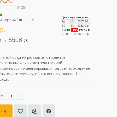
01-01351
и
Цена при покупке:
 скидки за 1шт:
5508 р.
2шт
-2%
5397.84 р
5-9
-5%
5232.6 р
р.
>10шт
-10%
4957.2 р
>100
-15%
4681.8 р
5508 р.
 1шт:
льный средний рюкзак изготовлен из
ачественной эко-кожи повышенной
тойчивости, имеет кармашки под все необходимые
ень вместителен и удобен в использовании. Не
ождя.
+
-
зину