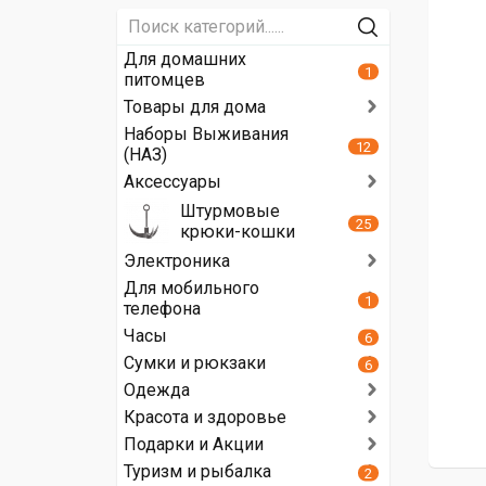
Для домашних
1
питомцев
Товары для дома
Наборы Выживания
12
(НАЗ)
Аксессуары
Штурмовые
25
крюки-кошки
Электроника
Для мобильного
1
телефона
Часы
6
Сумки и рюкзаки
6
Одежда
Красота и здоровье
Подарки и Акции
Туризм и рыбалка
2