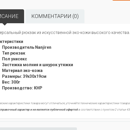
ИСАНИЕ
КОММЕНТАРИИ (0)
ерсальный рюкзак из искусственной эко-кожи высокого качества.
ктеристики
Производитель Nanjiren
Тип рюкзак
Пол унисекс
Застежка молния и шнурок утяжки
Материал эко-кожа
Размеры: 39х30х19см
Вес: 300г
Производство: КНР
еские характеристики товара могут отличаться, уточняйте технические характеристики товара
справочный характер и не является публичной офертой
в соответствии с пунктом 2 статьи 43