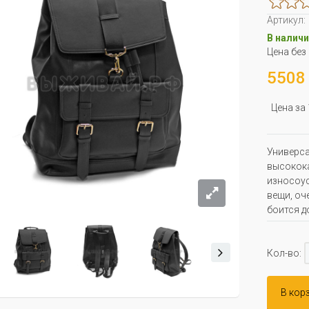
Артикул:
В наличи
Цена без
5508 
Цена за
Универса
высокок
износоус
вещи, оч
боится д
Кол-во:
В кор