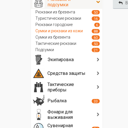
В
подсумки
Рюкзаки из брезента
50
Туристические рюкзаки
16
Рюкзаки городские
6
Сумки и рюкзаки из кожи
88
Сумки из брезента
60
Тактические рюкзаки
50
Подсумки
21
Экипировка
Средства защиты
Тактические
приборы
Рыбалка
33
Фонари для
выживания
Сувенирная