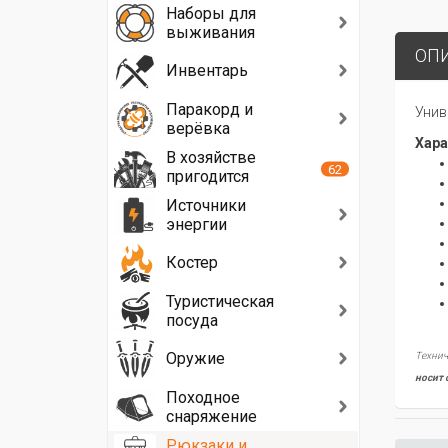
Наборы для
выживания
ОП
Инвентарь
Паракорд и
Унив
верёвка
Хара
В хозяйстве
62
пригодится
Источники
энергии
Костер
Туристическая
посуда
Оружие
Технич
носит 
Походное
снаряжение
Рюкзаки и