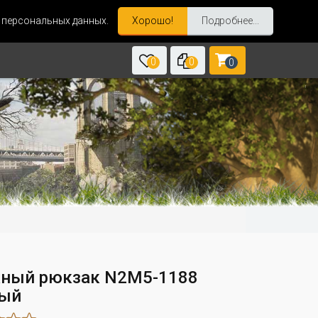
и персональных данных.
Хорошо!
Подробнее...
0
0
0
ный рюкзак N2M5-1188
ый