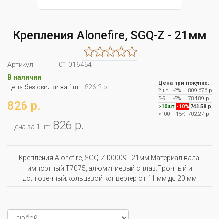
Крепления Alonefire, SGQ-Z - 21мм
Артикул:
01-016454
В наличии
Цена при покупке:
Цена без скидки за 1шт:
826.2 р.
2шт
-2%
809.676 р
5-9
-5%
784.89 р
826 р.
>10шт
-10%
743.58 р
>100
-15%
702.27 р
826 р.
Цена за 1шт:
Крепления Alonefire, SGQ-Z D0009 - 21мм.Материал вала:
импортный T7075, алюминиевый сплав.Прочный и
долговечный.кольцевой конвертер от 11 мм до 20 мм