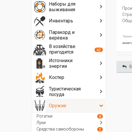
Наборы для
Прои
выживания
Стра
Инвентарь
Oбща
Паракорд и
Технич
верёвка
носит 
В хозяйстве
62
пригодится
Источники
энергии
В
Костер
Туристическая
посуда
Оружие
Рогатки
8
Луки
Средства самообороны
2