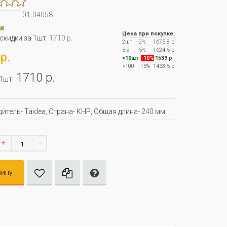
01-04058
и
Цена при покупке:
 скидки за 1шт:
1710 р.
2шт
-2%
1675.8 р
5-9
-5%
1624.5 р
р.
>10шт
-10%
1539 р
>100
-15%
1453.5 р
1710 р.
 1шт:
итель- Taidea, Страна- КНР, Oбщая длина- 240 мм
+
-
зину