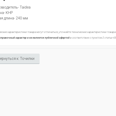
зводитель- Taidea
на- КНР
я длина- 240 мм
еские характеристики товара могут отличаться, уточняйте технические характеристики товара
справочный характер и не является публичной офертой
в соответствии с пунктом 2 статьи 43
ернуться к: Точилки