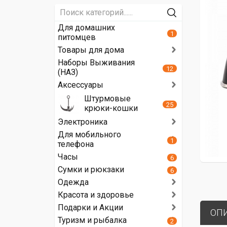
Для домашних
1
питомцев
Товары для дома
Наборы Выживания
12
(НАЗ)
Аксессуары
Штурмовые
25
крюки-кошки
Электроника
Для мобильного
1
телефона
Часы
6
Сумки и рюкзаки
6
Одежда
Красота и здоровье
Подарки и Акции
ОП
Туризм и рыбалка
2