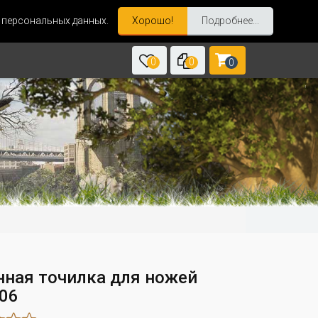
и персональных данных.
Хорошо!
Подробнее...
0
0
0
нная точилка для ножей
06