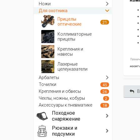
Комп
Ножи
Для охотника
Прицелы
21
оптические
Коллиматорные
прицелы
Крепления и
навесы
Технич
Лазерные
носит 
целеуказатели
Арбалеты
Точилки
45
Крепления и обвесы
В
26
Чехлы, ножны, кобуры
2
Аксессуары к пневматике
18
Походное
снаряжение
Рюкзаки и
подсумки