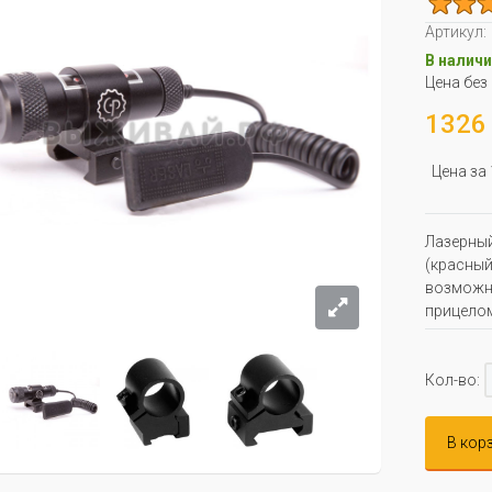
Артикул:
В наличи
Цена без
1326 
Цена за
Лазерный
(красный
возможн
прицелом
Кол-во:
В кор