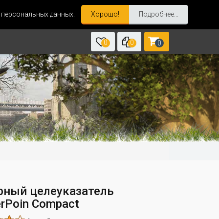
и персональных данных.
Хорошо!
Подробнее...
0
0
0
рный целеуказатель
erPoin Compact