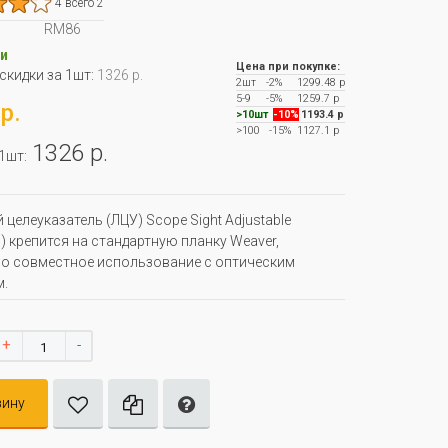
4 всего 2
RM86
и
Цена при покупке:
 скидки за 1шт:
1326 р.
2шт
-2%
1299.48 р
5-9
-5%
1259.7 р
р.
>10шт
-10%
1193.4 р
>100
-15%
1127.1 р
1326 р.
 1шт:
 целеуказатель (ЛЦУ) Scope Sight Adjustable
) крепится на стандартную планку Weaver,
о совместное использование с оптическим
.
+
-
зину