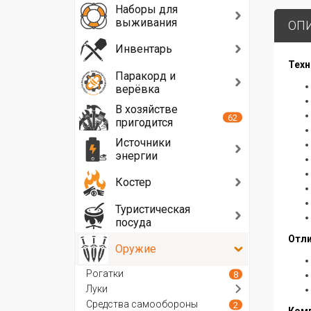
Наборы для
выживания
ОП
Инвентарь
Техн
Паракорд и
верёвка
В хозяйстве
62
пригодится
Источники
энергии
Костер
Туристическая
посуда
Отли
Оружие
Рогатки
8
Луки
Средства самообороны
2