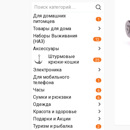
Для домашних
1
питомцев
Товары для дома
Наборы Выживания
12
(НАЗ)
Аксессуары
Штурмовые
25
крюки-кошки
Электроника
Для мобильного
1
телефона
Часы
6
Сумки и рюкзаки
6
Одежда
Красота и здоровье
Подарки и Акции
Туризм и рыбалка
2