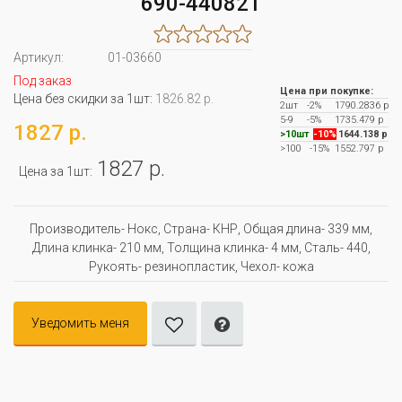
690-440821
Артикул:
01-03660
Под заказ
Цена при покупке:
Цена без скидки за 1шт:
1826.82 р.
2шт
-2%
1790.2836 р
5-9
-5%
1735.479 р
1827 р.
>10шт
-10%
1644.138 р
>100
-15%
1552.797 р
1827 р.
Цена за 1шт:
Производитель- Нокс, Страна- КНР, Oбщая длина- 339 мм,
Длина клинка- 210 мм, Толщина клинка- 4 мм, Сталь- 440,
Рукоять- резинопластик, Чехол- кожа
Уведомить меня