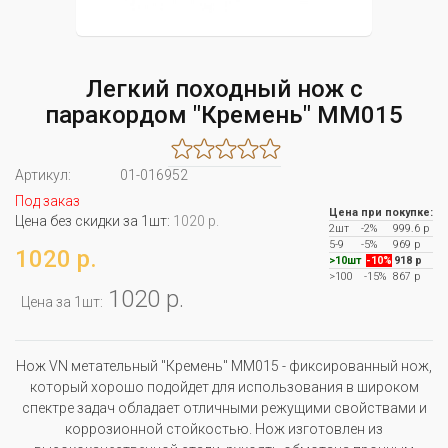
Легкий походный нож с
паракордом "Кремень" MM015
Артикул:
01-016952
Под заказ
Цена при покупке:
Цена без скидки за 1шт:
1020 р.
2шт
-2%
999.6 р
5-9
-5%
969 р
1020 р.
>10шт
-10%
918 р
>100
-15%
867 р
1020 р.
Цена за 1шт:
Нож VN метательный "Кремень" MM015 - фиксированный нож,
который хорошо подойдет для использования в широком
спектре задач обладает отличными режущими свойствами и
коррозионной стойкостью. Нож изготовлен из