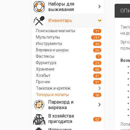
Наборы для
выживания
ОП
Инвентарь
Такт
Поисковые магниты
11
на д
Мультитулы
137
Эрго
Инструменты
30
полн
Веревка и шнуры
20
Фастексы
7
Воз
Фурнитура
25
Хранение
60
Хозбыт
31
Прочее
31
Такелаж и крепёж
Топоры и лопаты
56
Паракорд и
верёвка
В хозяйстве
62
пригодится
Лопа
Источники