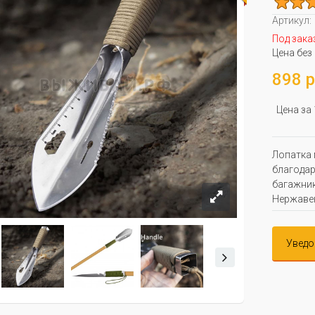
Артикул:
Под зака
Цена без
898 р
Цена за
Лопатка 
благодар
багажник
Нержавею
Уведо