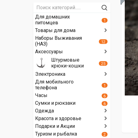
Для домашних
1
питомцев
Товары для дома
Наборы Выживания
12
(НАЗ)
Аксессуары
Штурмовые
25
крюки-кошки
Электроника
Для мобильного
1
телефона
Часы
6
Сумки и рюкзаки
6
Одежда
Красота и здоровье
Подарки и Акции
Туризм и рыбалка
2