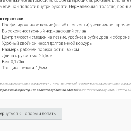
а в багажнике автомобиля, кофре квадроцикла, рюкзаке. В лопате
рметичной полости внутри рукояти. Нержавеющая, толстая, прочна
ктеристики:
Профилированное лезвие (изгиб плоскости) увеличивает прочнос
Высококачественный нержавеющий сплав
Центр тяжести смещен на лезвие, удобнее в рубке дров и обороне.
Удобный двойной чехол долговечной кордуры
Размеры рабочей поверхности: 16х7см
Длина с рукоятью: 26,5см
Вес: 0,170кг
Толщина лезвия: 1,5мм
еские характеристики товара могут отличаться, уточняйте технические характеристики товара
справочный характер и не является публичной офертой
в соответствии с пунктом 2 статьи 43
ернуться к: Топоры и лопаты