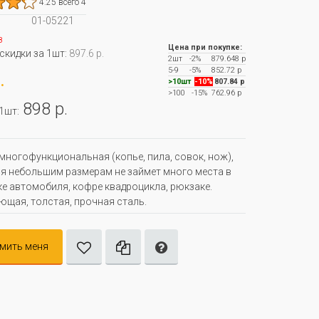
4.25 всего 4
01-05221
з
Цена при покупке:
 скидки за 1шт:
897.6 р.
2шт
-2%
879.648 р
5-9
-5%
852.72 р
.
>10шт
-10%
807.84 р
>100
-15%
762.96 р
898 р.
 1шт:
многофункциональная (копье, пила, совок, нож),
я небольшим размерам не займет много места в
е автомобиля, кофре квадроцикла, рюкзаке.
щая, толстая, прочная сталь.
мить меня