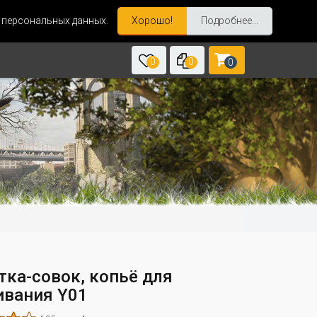
и персональных данных.
Хорошо!
Подробнее...
0
0
0
тка-совок, копьё для
вания Y01