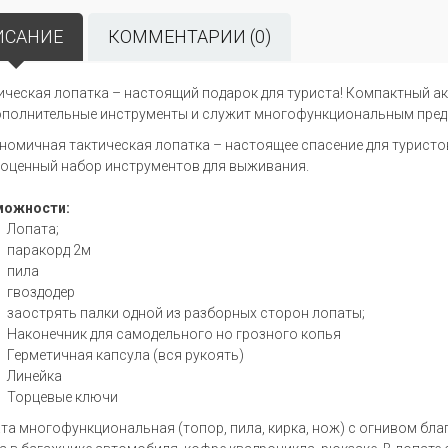
ИСАНИЕ
КОММЕНТАРИИ (0)
ическая лопатка – настоящий подарок для туриста! Компактный ак
ополнительные инструменты и служит многофункциональным пред
номичная тактическая лопатка – настоящее спасение для туристов,
оценный набор инструментов для выживания.
можности:
Лопата;
паракорд 2м
пила
гвоздодер
заострять палки одной из разборных сторон лопаты;
Наконечник для самодельного но грозного копья
Герметичная капсула (вся рукоять)
Линейка
Торцевые ключи
та многофункциональная (топор, пила, кирка, нож) с огнивом бл