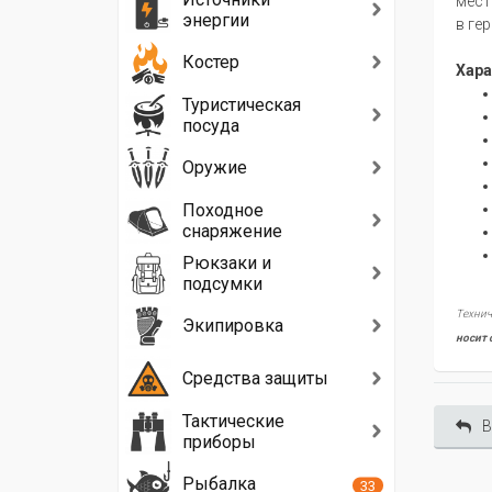
мест
энергии
в ге
Костер
Хара
Туристическая
посуда
Оружие
Походное
снаряжение
Рюкзаки и
подсумки
Технич
Экипировка
носит 
Средства защиты
Тактические
В
приборы
Рыбалка
33