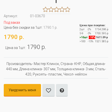
1
Артикул:
01-03670
Под заказ
Цена при покупке:
Цена без скидки за 1шт:
1790.1 р.
2шт
-2%
1754.298 р
5-9
-5%
1700.595 р
1790 р.
>10шт
-10%
1611.09 р
>100
-15%
1521.585 р
1790 р.
Цена за 1шт:
Производитель- Мастер Клинок, Страна- КНР, Oбщая длина-
440 мм, Длина клинка- 307 мм, Толщина клинка- 3 мм, Сталь-
420, Рукоять- пластик, Чехол- нейлон
Уведомить меня