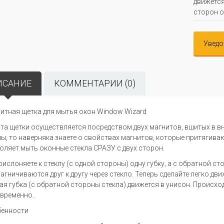
движется
сторон о
Уведо
ИСАНИЕ
КОММЕНТАРИИ (0)
итная щетка для мытья окон Window Wizard
та щетки осуществляется посредством двух магнитов, вшитых в вн
ы, то наверняка знаете о свойствах магнитов, которые притягива
оляет мыть оконные стекла СРАЗУ с двух сторон.
рислоняете к стеклу (с одной стороны) одну губку, а с обратной ст
агничиваются друг к другу через стекло. Теперь сделайте легко движ
ая губка (с обратной стороны стекла) движется в унисон. Происхо
временно.
енности