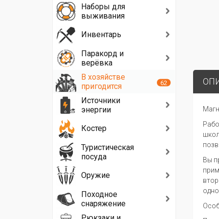
Наборы для
выживания
Инвентарь
Паракорд и
верёвка
В хозяйстве
ОП
62
пригодится
Источники
энергии
Магн
Рабо
Костер
школ
позв
Туристическая
посуда
Вы п
прим
Оружие
втор
одно
Походное
снаряжение
Особ
Рюкзаки и