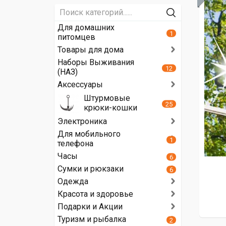
Для домашних
1
питомцев
Товары для дома
Наборы Выживания
12
(НАЗ)
Аксессуары
Штурмовые
25
крюки-кошки
Электроника
Для мобильного
1
телефона
Часы
6
Сумки и рюкзаки
6
Одежда
Красота и здоровье
Подарки и Акции
Туризм и рыбалка
2