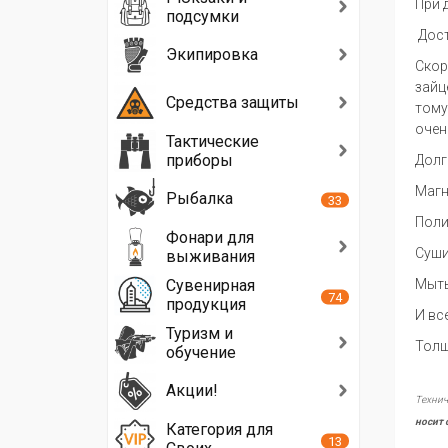
При 
подсумки
Дост
Экипировка
Скор
зайц
Средства защиты
тому
очен
Тактические
приборы
Долг
Магн
Рыбалка
33
Поли
Фонари для
Суши
выживания
Сувенирная
Мыть
74
продукция
И вс
Туризм и
Толщ
обучение
Акции!
Технич
носит 
Категория для
13