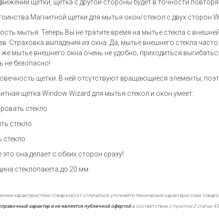
движении щетки, щетка с другой стороны будет в точности повтор
оинства Магнитной щетки для мытья окон/стекол с двух сторон W
ость мытья. Теперь Вы не тратите время на мытье стекла с внешне
ев. Страховка выпадения из окна. Да, мытье внешнего стекла часто
 же мытье внешнего окна очень не удобно, приходиться выгибаться
ь не безопасно!
овечность щетки. В ней отсутствуют вращающиеся элементы, поэт
итная щетка Window Wizard для мытья стекол и окон умеет:
ровать стекло
ть стекло
 стекло
е это она делает с обеих сторон сразу!
ина стеклопакета до 20 мм
еские характеристики товара могут отличаться, уточняйте технические характеристики товара
справочный характер и не является публичной офертой
в соответствии с пунктом 2 статьи 43