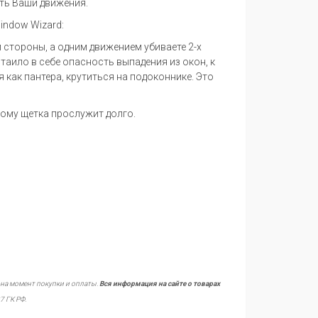
ять Ваши движения.
indow Wizard:
й стороны, а одним движением убиваете 2-х
 таило в себе опасность выпадения из окон, к
 как пантера, крутиться на подоконнике. Это
ому щетка прослужит долго.
 на момент покупки и оплаты.
Вся информация на сайте о товарах
7 ГК РФ.