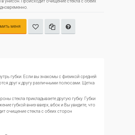
 в унисон. Происходит очищение стекла с обеих
дновременно.
мить меня
утрь губки. Если вы знакомы с физикой средней
ются друг к другу различными полюсами. Щетка
ороны стекла прикладываете другую губку. Губки
ение губкой вниз-вверх, вбок и Вы увидите, что
дит очищение стекла с обеих сторон