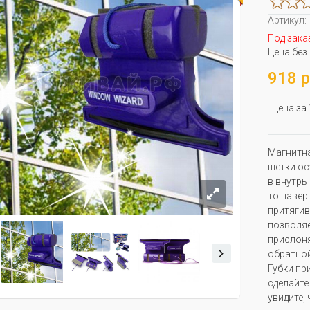
Артикул:
Под зака
Цена без
918 р
Цена за
Магнитна
щетки ос
в внутрь
то навер
притягив
позволяе
прислоняе
обратной
Губки пр
сделайте
увидите,