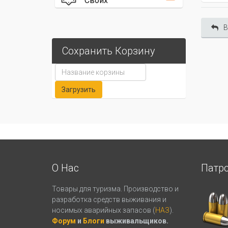
Своих
В
Сохранить Корзину
О Нас
Патр
Товары для туризма. Производство и
разработка средств выживания и
носимых аварийных запасов (
НАЗ
).
Форум
и
Блоги
выживальщиков.