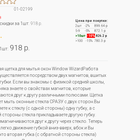
01-02199
з
Цена при покупке:
 скидки за 1шт:
918 р.
2шт
-2%
899.64 р
5-9
-5%
872.1 р
.
>10шт
-10%
826.2 р
>100
-15%
780.3 р
918 р.
 1шт:
я щетка для мытья окон Window WizardРабота
уществляется посредством двух магнитов, вшитых
 губки. Если вы знакомы с физикой средней школы,
няка знаете о свойствах магнитов, которые
аются друг к другу различными полюсами. Щетка
т мыть оконные стекла СРАЗУ с двух сторон.Вы
те к стеклу (с одной стороны) одну губку, а с
 стороны стекла прикладываете другую губку.
имагничиваются друг к другу через стекло. Теперь
 легко движение губкой вниз-вверх, вбок и Вы
 что вторая губка (с обратной стороны стекла)