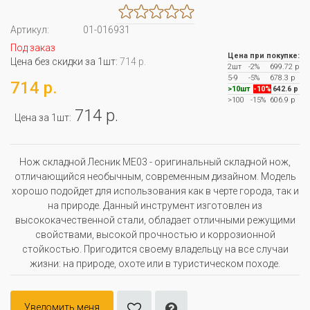
Артикул:
01-016931
Под заказ
Цена при покупке:
Цена без скидки за 1шт:
714 р.
2шт
-2%
699.72 р
5-9
-5%
678.3 р
714 р.
>10шт
-10%
642.6 р
>100
-15%
606.9 р
714 р.
Цена за 1шт:
Нож складной Лесник ME03 - оригинальный складной нож,
отличающийся необычным, современным дизайном. Модель
хорошо подойдет для использования как в черте города, так и
на природе. Данный инструмент изготовлен из
высококачественной стали, обладает отличными режущими
свойствами, высокой прочностью и коррозионной
стойкостью. Пригодится своему владельцу на все случаи
жизни: на природе, охоте или в туристическом походе.
Уведомить меня