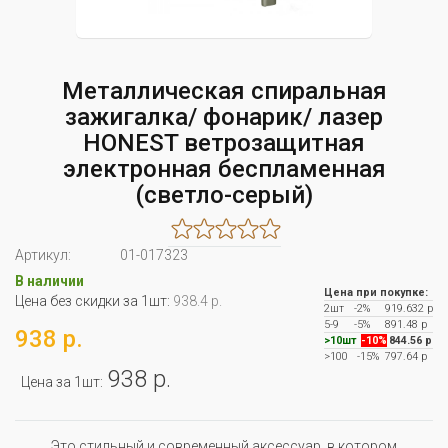
Металлическая спиральная
зажигалка/ фонарик/ лазер
HONEST ветрозащитная
электронная беспламенная
(светло-серый)
Артикул:
01-017323
В наличии
Цена при покупке:
Цена без скидки за 1шт:
938.4 р.
2шт
-2%
919.632 р
5-9
-5%
891.48 р
938 р.
>10шт
-10%
844.56 р
>100
-15%
797.64 р
938 р.
Цена за 1шт:
Это стильный и современный аксессуар, в котором