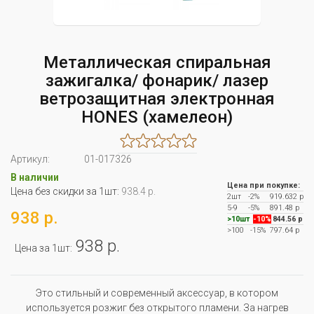
Металлическая спиральная
зажигалка/ фонарик/ лазер
ветрозащитная электронная
HONES (хамелеон)
Артикул:
01-017326
В наличии
Цена при покупке:
Цена без скидки за 1шт:
938.4 р.
2шт
-2%
919.632 р
5-9
-5%
891.48 р
938 р.
>10шт
-10%
844.56 р
>100
-15%
797.64 р
938 р.
Цена за 1шт:
Это стильный и современный аксессуар, в котором
используется розжиг без открытого пламени. За нагрев