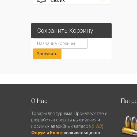
Своих
Сохранить Корзину
О Нас
Патр
Товары для туризма. Производство и
разработка средств выживания и
носимых аварийных запасов (
НАЗ
).
Форум
и
Блоги
выживальщиков.