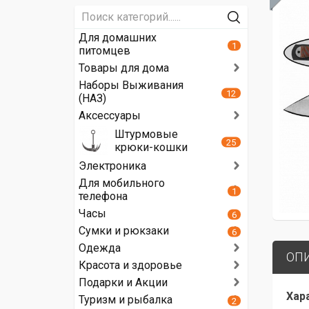
Для домашних
1
питомцев
Товары для дома
Наборы Выживания
12
(НАЗ)
Аксессуары
Штурмовые
25
крюки-кошки
Электроника
Для мобильного
1
телефона
Часы
6
Сумки и рюкзаки
6
Одежда
ОП
Красота и здоровье
Подарки и Акции
Хар
Туризм и рыбалка
2