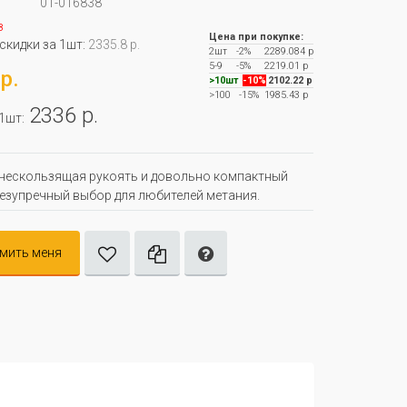
01-016838
з
Цена при покупке:
 скидки за 1шт:
2335.8 р.
2шт
-2%
2289.084 р
5-9
-5%
2219.01 р
р.
>10шт
-10%
2102.22 р
>100
-15%
1985.43 р
2336 р.
 1шт:
нескользящая рукоять и довольно компактный
езупречный выбор для любителей метания.
мить меня