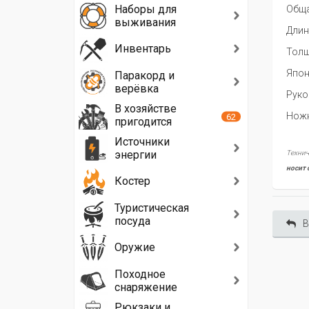
Наборы для
Обща
выживания
Длин
Инвентарь
Толщ
Япон
Паракорд и
верёвка
Руко
В хозяйстве
Ножн
62
пригодится
Источники
энергии
Технич
носит 
Костер
Туристическая
посуда
В
Оружие
Походное
снаряжение
Рюкзаки и