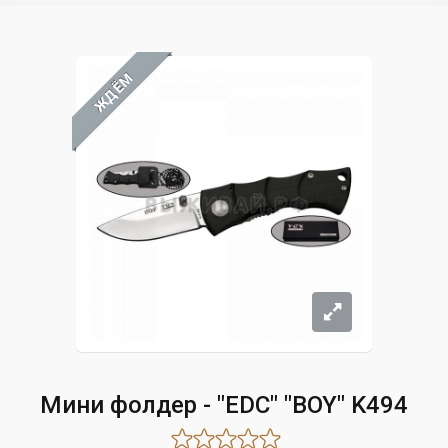
ЖДЁМ
Мини фолдер - "EDC" "BOY" K494