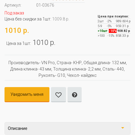
Артикул:
01-03676
Под заказ
Цена при покупке:
Цена без скидки за 1шт:
1009.8 р.
2шт
-2%
989.604 р
5-9
-5%
959.31 р
1010 р.
>10шт
-10%
908.82 р
>100
-15%
858.33 р
1010 р.
Цена за 1шт:
Производитель- VN Pro, Страна- КНР, Oбщая длина- 132 мм,
Длина клинка- 43 мм, Толщина клинка- 2,2 мм, Сталь- 440,
Рукоять- G10, Чехол- кайдекс
Уведомить меня
Описание