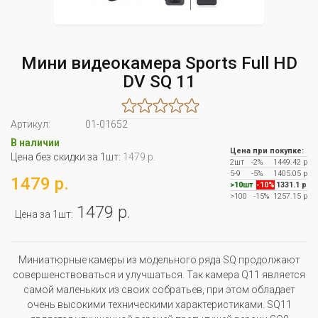
Мини видеокамера Sports Full HD
DV SQ 11
Артикул:
01-01652
В наличии
Цена при покупке:
Цена без скидки за 1шт:
1479 р.
2шт
-2%
1449.42 р
5-9
-5%
1405.05 р
1479 р.
>10шт
-10%
1331.1 р
>100
-15%
1257.15 р
1479 р.
Цена за 1шт:
Миниатюрные камеры из модельного ряда SQ продолжают
совершенствоваться и улучшаться. Так камера Q11 является
самой маленьких из своих собратьев, при этом обладает
очень высокими техническими характеристиками. SQ11