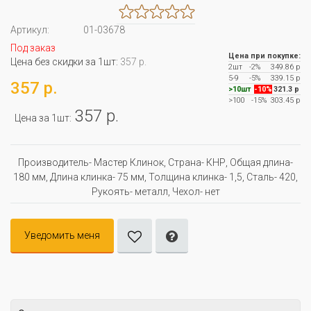
Артикул:
01-03678
Под заказ
Цена при покупке:
Цена без скидки за 1шт:
357 р.
2шт
-2%
349.86 р
5-9
-5%
339.15 р
357 р.
>10шт
-10%
321.3 р
>100
-15%
303.45 р
357 р.
Цена за 1шт:
Производитель- Мастер Клинок, Страна- КНР, Oбщая длина-
180 мм, Длина клинка- 75 мм, Толщина клинка- 1,5, Сталь- 420,
Рукоять- металл, Чехол- нет
Уведомить меня