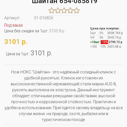
"Шайтан"654-085819
Артикул:
01-016826
Под заказ
Цена при покупке:
Цена без скидки за 1шт:
3100.8 р.
2шт
-2%
3038.784 р
5-9
-5%
2945.76 р
3101 р.
>10шт
-10%
2790.72 р
>100
-15%
2635.68 р
3101 р.
Цена за 1шт:
Нож НОКС "Шайтан» - это надёжный солидный клинок с
удобной рукоятью. Клинок изготовлен из
высококачественной нержавеющей стали марки AUS-8,
рукоять выполнена из эластрона. Данный инструмент
обладает отличными режущими свойствами, высокой
прочностью и коррозионной стойкостью. Практичен и
удобен в использовании. Пригодится своему владельцу на все
случаи жизни: на природе, охоте, рыбалке или в
туристическом походе.