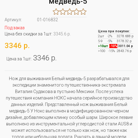
медведь-5"
Артикул:
01-016832
Под заказ
Цена при покупке:
Цена без скидки за 1шт:
3345.6 р.
2шт
-2%
3278.688 р
5-9
-5%
3178.32 р
3346 р.
>10шт
-10%
3011.04 р
>100
-15%
2843.76 р
3346 р.
Цена за 1шт:
Нож для выживания Белый медведь-5 разрабатывался для
экспедиции знаменитого путешественника-экстремала
Виталия Судакова в пустыню Мексики. После успеха
путешествия компания НОКС начала серийное производство
данных изделий. Представленный нож выживания Белый
медведь-5 У Нокс выполнен в модифицированном черном
дизайне, добавляющем клинку особый шарм. Широкое лезвие
выполнено из инструментальной углеродистой стали AUS8 и
может использоваться не только как нож, но также как
топор или небольшая лопата. Рукоять в данной модели