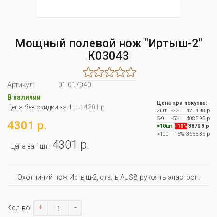
Мощный полевой нож "Иртыш-2"
К03043
Артикул:
01-017040
В наличии
Цена при покупке:
Цена без скидки за 1шт:
4301 р.
2шт
-2%
4214.98 р
5-9
-5%
4085.95 р
4301 р.
>10шт
-10%
3870.9 р
>100
-15%
3655.85 р
4301 р.
Цена за 1шт:
Охотничий нож Иртыш-2, сталь AUS8, рукоять эластрон.
+
-
Кол-во: