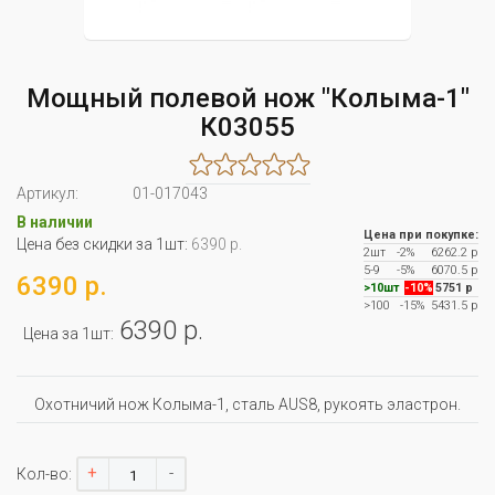
Мощный полевой нож "Колыма-1"
К03055
Артикул:
01-017043
В наличии
Цена при покупке:
Цена без скидки за 1шт:
6390 р.
2шт
-2%
6262.2 р
5-9
-5%
6070.5 р
6390 р.
>10шт
-10%
5751 р
>100
-15%
5431.5 р
6390 р.
Цена за 1шт:
Охотничий нож Колыма-1, сталь AUS8, рукоять эластрон.
+
-
Кол-во: