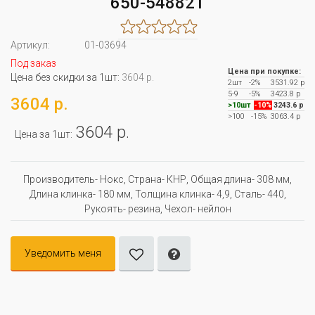
650-548821
Артикул:
01-03694
Под заказ
Цена при покупке:
Цена без скидки за 1шт:
3604 р.
2шт
-2%
3531.92 р
5-9
-5%
3423.8 р
3604 р.
>10шт
-10%
3243.6 р
>100
-15%
3063.4 р
3604 р.
Цена за 1шт:
Производитель- Нокс, Страна- КНР, Oбщая длина- 308 мм,
Длина клинка- 180 мм, Толщина клинка- 4,9, Сталь- 440,
Рукоять- резина, Чехол- нейлон
Уведомить меня