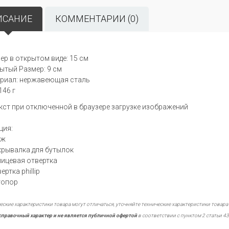
ИСАНИЕ
КОММЕНТАРИИ (0)
ер в открытом виде: 15 см
ытый Размер: 9 см
риал: нержавеющая сталь
146 г
ция:
ож
крывалка для бутылок
лицевая отвертка
ертка phillip
топор
еские характеристики товара могут отличаться, уточняйте технические характеристики товара
справочный характер и не является публичной офертой
в соответствии с пунктом 2 статьи 43