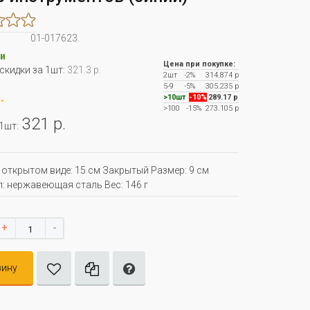
01-017623
и
Цена при покупке:
 скидки за 1шт:
321.3 р.
2шт
-2%
314.874 р
5-9
-5%
305.235 р
.
>10шт
-10%
289.17 р
>100
-15%
273.105 р
321 р.
 1шт:
 открытом виде: 15 см Закрытый Размер: 9 см
: нержавеющая сталь Вес: 146 г
+
-
зину