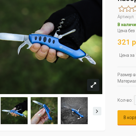
Артикул:
В наличи
Цена без
321 р
Цена за
Размер в
Материал
Кол-во:
В кор