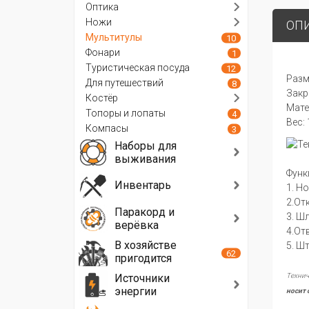
Оптика
Ножи
ОП
Мультитулы
10
Фонари
1
Туристическая посуда
12
Разм
Для путешествий
8
Закр
Костёр
Мате
Топоры и лопаты
4
Вес: 
Компасы
3
Наборы для
выживания
Функ
Инвентарь
1. Н
2.От
Паракорд и
3. Ш
верёвка
4.Отв
В хозяйстве
5. Ш
62
пригодится
Источники
Технич
энергии
носит 