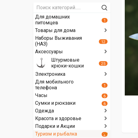
Для домашних
1
питомцев
Товары для дома
Наборы Выживания
12
(НАЗ)
Аксессуары
Штурмовые
25
крюки-кошки
Электроника
Для мобильного
1
телефона
Часы
6
Сумки и рюкзаки
6
Одежда
Красота и здоровье
Подарки и Акции
Туризм и рыбалка
2