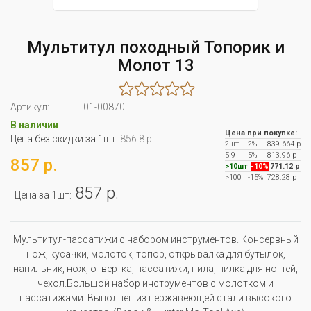
Мультитул походный Топорик и
Молот 13
Артикул:
01-00870
В наличии
Цена при покупке:
Цена без скидки за 1шт:
856.8 р.
2шт
-2%
839.664 р
5-9
-5%
813.96 р
857 р.
>10шт
-10%
771.12 р
>100
-15%
728.28 р
857 р.
Цена за 1шт:
Мультитул-пассатижи с набором инструментов. Консервный
нож, кусачки, молоток, топор, открывалка для бутылок,
напильник, нож, отвертка, пассатижи, пила, пилка для ногтей,
чехол.Большой набор инструментов с молотком и
пассатижами. Выполнен из нержавеющей стали высокого