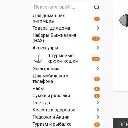
Для домашних
1
питомцев
Товары для дома
Наборы Выживания
12
(НАЗ)
Аксессуары
Штурмовые
25
крюки-кошки
Электроника
Для мобильного
1
телефона
Часы
6
Сумки и рюкзаки
6
Одежда
Красота и здоровье
Подарки и Акции
Туризм и рыбалка
ОП
2