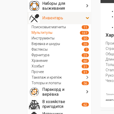
Наборы для
выживания
Инвентарь
Поисковые магниты
11
Мультитулы
137
Хар
Инструменты
30
Прои
Веревка и шнуры
20
Стра
Фастексы
7
Oбща
Фурнитура
25
Длин
Хранение
60
Толщ
Хозбыт
31
Стал
Прочее
31
Руко
Такелаж и крепёж
Чехо
Топоры и лопаты
56
Паракорд и
верёвка
Технич
носит 
В хозяйстве
62
пригодится
Источники