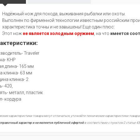
Надёжный нож для похода, выживания рыбалки или охоты.
Выполнен по фирменной технологии известным российским произ
характеристика точны и не завышены! Ещё один плюс:
Этот нож
не является холодным оружием
, на что
имеется соо
актеристики:
зводитель- Traveler
на- КНР
я длина- 165 мм
а клинка- 63 мм
ина клинка- 2
ь- 420,
ять- металл, пластик
л- кордура
еские характеристики товара могут отличаться, уточняйте технические характеристики товара
справочный характер и не является публичной офертой
в соответствии с пунктом 2 статьи 43