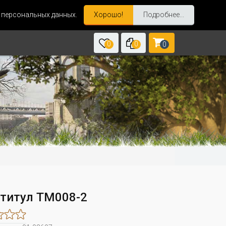
и персональных данных.
Хорошо!
Подробнее...
0
0
0
титул TM008-2