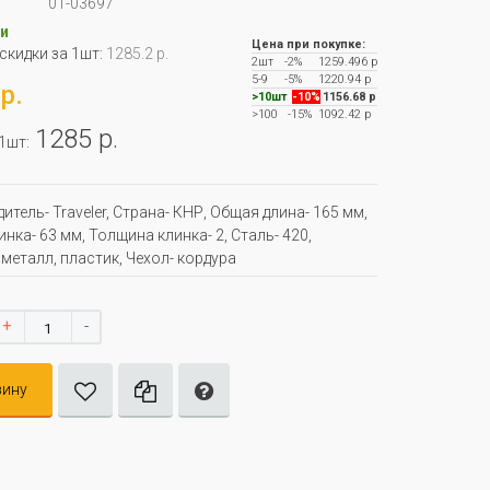
01-03697
и
Цена при покупке:
 скидки за 1шт:
1285.2 р.
2шт
-2%
1259.496 р
5-9
-5%
1220.94 р
р.
>10шт
-10%
1156.68 р
>100
-15%
1092.42 р
1285 р.
 1шт:
итель- Traveler, Страна- КНР, Oбщая длина- 165 мм,
нка- 63 мм, Толщина клинка- 2, Сталь- 420,
 металл, пластик, Чехол- кордура
+
-
зину