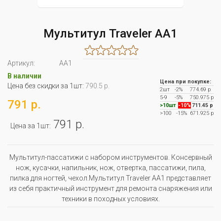
Мультитул Traveler AA1
Артикул:
АА1
В наличии
Цена при покупке:
Цена без скидки за 1шт:
790.5 р.
2шт
-2%
774.69 р
5-9
-5%
750.975 р
791 р.
>10шт
-10%
711.45 р
>100
-15%
671.925 р
791 р.
Цена за 1шт:
Мультитул-пассатижи с набором инструментов. Консервный
нож, кусачки, напильник, нож, отвертка, пассатижи, пила,
пилка для ногтей, чехол.Мультитул Traveler AA1 представляет
из себя практичный инструмент для ремонта снаряжения или
техники в походных условиях.