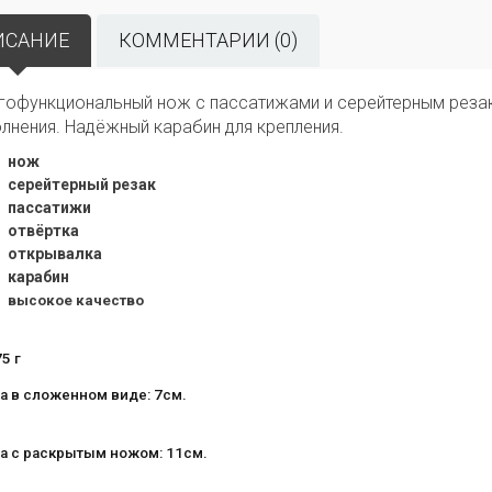
ИСАНИЕ
КОММЕНТАРИИ (0)
гофункциональный нож с пассатижами и серейтерным резак
лнения. Надёжный карабин для крепления.
нож
серейтерный резак
пассатижи
отвёртка
открывалка
карабин
высокое качество
5 г
а в сложенном виде: 7см.
а с раскрытым ножом: 11см.