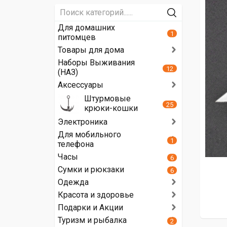
Для домашних
1
питомцев
Товары для дома
Наборы Выживания
12
(НАЗ)
Аксессуары
Штурмовые
25
крюки-кошки
Электроника
Для мобильного
1
телефона
Часы
6
Сумки и рюкзаки
6
Одежда
Красота и здоровье
Подарки и Акции
Туризм и рыбалка
2