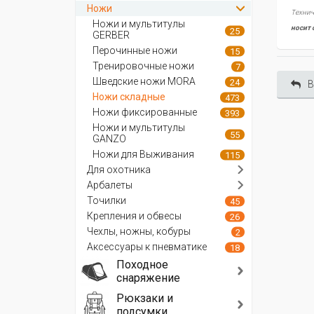
Ножи
Технич
Ножи и мультитулы
носит 
25
GERBER
Перочинные ножи
15
Тренировочные ножи
7
Шведские ножи MORA
24
В
Ножи складные
473
Ножи фиксированные
393
Ножи и мультитулы
55
GANZO
Ножи для Выживания
115
Для охотника
Арбалеты
Точилки
45
Крепления и обвесы
26
Чехлы, ножны, кобуры
2
Аксессуары к пневматике
18
Походное
снаряжение
Рюкзаки и
подсумки