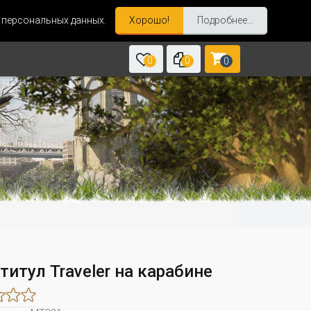
и персональных данных.
Хорошо!
Подробнее...
0
0
0
итул Traveler на карабине