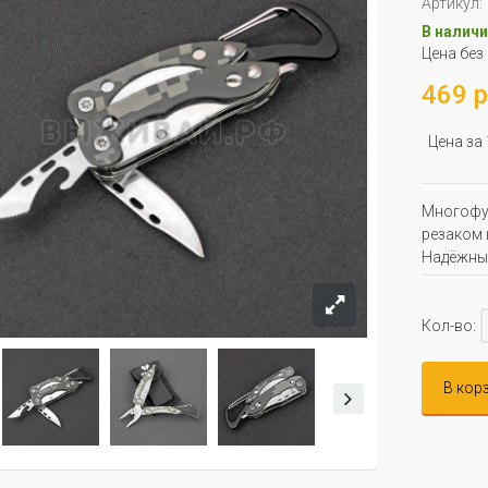
Артикул:
В наличи
Цена без
469 р
Цена за
Многофу
резаком 
Надёжный
Кол-во:
В кор