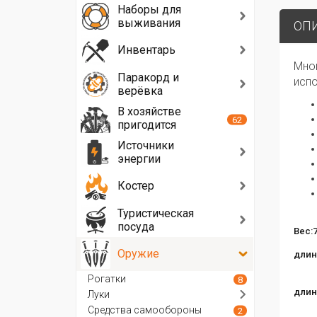
Наборы для
выживания
ОП
Инвентарь
Мно
Паракорд и
испо
верёвка
В хозяйстве
62
пригодится
Источники
энергии
Костер
Туристическая
посуда
Вес:7
Оружие
длин
Рогатки
8
длин
Луки
Средства самообороны
2