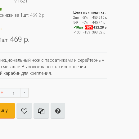
MT821
и
Цена при покупке:
 скидки за 1шт:
469.2 р.
2шт
-2%
459.816 р
5-9
-5%
445.74 р
.
>10шт
-10%
422.28 р
>100
-15%
398.82 р
469 р.
 1шт:
нкциональный нож с пассатижами и серейтерным
в металле. Высокое качество исполнения.
 карабин для крепления.
+
-
зину