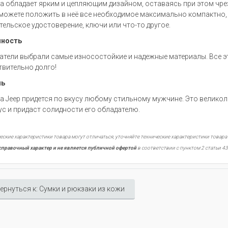
а обладает ярким и цепляющим дизайном, оставаясь при этом чре
можете положить в неё все необходимое максимально компактно, б
тельское удостоверение, ключи или что-то другое.
чность
атели выбрали самые износостойкие и надежные материалы. Все э
твительно долго!
ль
а Jeep придется по вкусу любому стильному мужчине. Это велико
ус и придаст солидности его обладателю.
еские характеристики товара могут отличаться, уточняйте технические характеристики товара
справочный характер и не является публичной офертой
в соответствии с пунктом 2 статьи 43
ернуться к: Сумки и рюкзаки из кожи