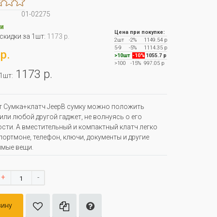
01-02275
и
Цена при покупке:
 скидки за 1шт:
1173 р.
2шт
-2%
1149.54 р
5-9
-5%
1114.35 р
р.
>10шт
-10%
1055.7 р
>100
-15%
997.05 р
1173 р.
 1шт:
 Сумка+клатч JeepВ сумку можно положить
или любой другой гаджет, не волнуясь о его
сти. А вместительный и компактный клатч легко
портмоне, телефон, ключи, документы и другие
мые вещи.
+
-
зину