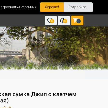
и персональных данных.
Хорошо!
Подробнее...
0
0
0
кая сумка Джип с клатчем
ая)