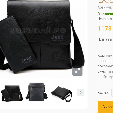
Артикул:
В наличи
Цена без
1173 
Цена за
Комплект
планшет 
сохранно
вместит 
необходи
Кол-во:
В кор