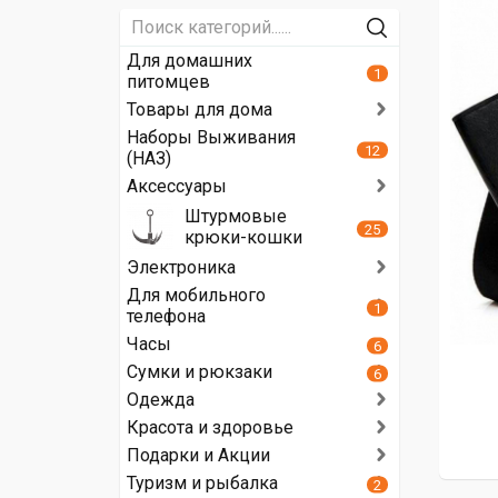
Для домашних
1
питомцев
Товары для дома
Наборы Выживания
12
(НАЗ)
Аксессуары
Штурмовые
25
крюки-кошки
Электроника
Для мобильного
1
телефона
Часы
6
Сумки и рюкзаки
6
Одежда
Красота и здоровье
Подарки и Акции
Туризм и рыбалка
2