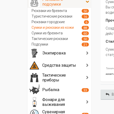
Сумк
подсумки
Вы с
Рюкзаки из брезента
50
води
Туристические рюкзаки
16
Про
Рюкзаки городские
6
Сумки и рюкзаки из кожи
88
Созд
Сумки из брезента
60
дейс
Тактические рюкзаки
50
Сти
Подсумки
21
Сумк
Экипировка
стат
Средства защиты
Технич
носит 
Тактические
приборы
Рыбалка
33
В
Фонари для
выживания
Сувенирная