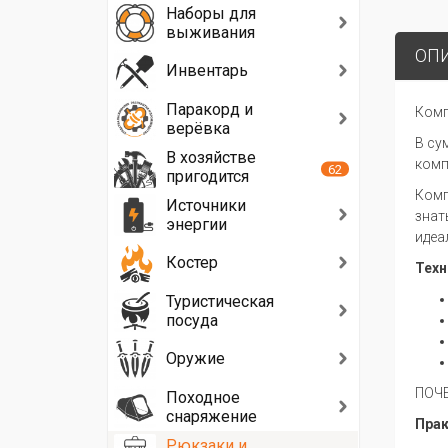
Наборы для
выживания
ОП
Инвентарь
Паракорд и
Комп
верёвка
В су
В хозяйстве
комп
62
пригодится
Комп
Источники
знат
энергии
идеа
Костер
Техн
Туристическая
посуда
Оружие
ПОЧ
Походное
снаряжение
Прак
Рюкзаки и