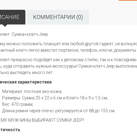
ИСАНИЕ
КОММЕНТАРИИ (0)
лект Сумка+клатч Jeep
мку можно положить планшет или любой другой гаджет, не волнуяс
актный клатч легко вместит портмоне, телефон, ключи, документы 
лект прекрасно подойдет как к деловому стилю, так и к повседневн
ь, куда отправить нужные аксессуары! Сумка+клатч Jeep выполнен
льно выглядеть много лет.
ические характеристики
Материал: плотная эко-кожа;
Размеры: Сумка 25 х 22 х 6 см и Клатч 18 х 9 х 1,5 см;
Вес: 470 грамм;
Длина ремня через плечо: регулируется от 88 до 155 см.
ЕМУ МУЖЧИНЫ ВЫБИРАЮТ СУМКИ JEEP?
тичность