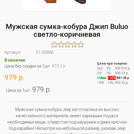
Мужская сумка-кобура Джип Buluo
светло-коричневая
Артикул:
01-00886
В наличии
Цена при покупке:
Цена без скидки за 1шт:
979.2 р.
2шт
-2%
959.616 р
5-9
-5%
930.24 р
979 р.
>10шт
-10%
881.28 р
>100
-15%
832.32 р
979 р.
Цена за 1шт:
Мужская сумка-кобура Jeep изготовлена из высоко
качественного материала, имеет кармашки под все
необходимые вещи, отверстие под наушники и даже крючок
под карабин! Несмотря на небольшой размер, рюкзак Jeep