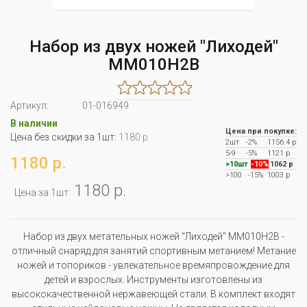
Набор из двух ножей "Лиходей"
MM010H2B
Артикул:
01-016949
В наличии
Цена при покупке:
Цена без скидки за 1шт:
1180 р.
2шт
-2%
1156.4 р
5-9
-5%
1121 р
1180 р.
>10шт
-10%
1062 р
>100
-15%
1003 р
1180 р.
Цена за 1шт:
Набор из двух метательных ножей "Лиходей" MM010H2B -
отличный снаряд для занятий спортивным метанием! Метание
ножей и топориков - увлекательное времяпровождение для
детей и взрослых. Инструменты изготовлены из
высококачественной нержавеющей стали. В комплект входят