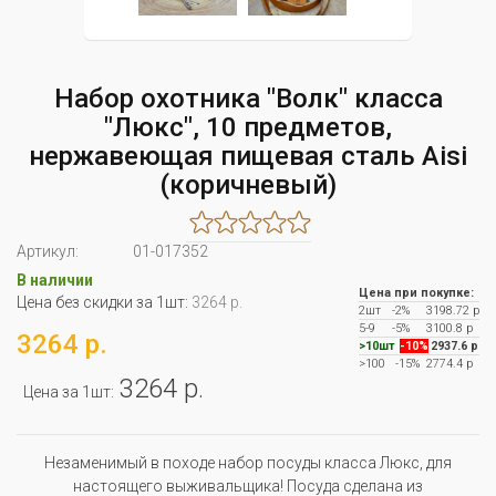
Набор охотника "Волк" класса
"Люкс", 10 предметов,
нержавеющая пищевая сталь Aisi
(коричневый)
Артикул:
01-017352
В наличии
Цена при покупке:
Цена без скидки за 1шт:
3264 р.
2шт
-2%
3198.72 р
5-9
-5%
3100.8 р
3264 р.
>10шт
-10%
2937.6 р
>100
-15%
2774.4 р
3264 р.
Цена за 1шт:
Незаменимый в походе набор посуды класса Люкс, для
настоящего выживальщика! Посуда сделана из