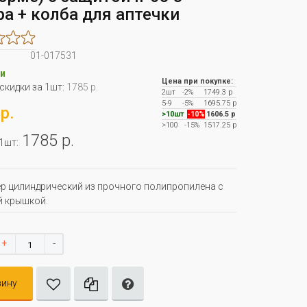
ра + колба для аптечки
01-017531
и
Цена при покупке:
 скидки за 1шт:
1785 р.
2шт
-2%
1749.3 р
5-9
-5%
1695.75 р
р.
>10шт
-10%
1606.5 р
>100
-15%
1517.25 р
1785 р.
 1шт:
р цилиндрический из прочного полипропилена с
й крышкой.
+
-
зину