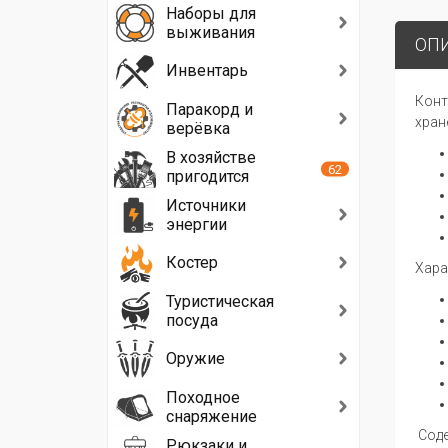
Наборы для
выживания
ОП
Инвентарь
Конт
Паракорд и
хран
верёвка
В хозяйстве
62
пригодится
Источники
энергии
Костер
Хара
Туристическая
посуда
Оружие
Походное
снаряжение
Соде
Рюкзаки и