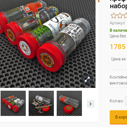
набо
Артикул:
В наличи
Цена без
1785 
Цена за
Контейне
винтово
Кол-во:
В кор