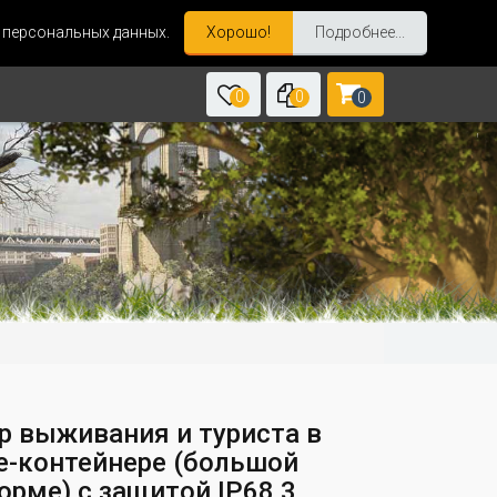
и персональных данных.
Хорошо!
Подробнее...
0
0
0
р выживания и туриста в
е-контейнере (большой
орме) с защитой IP68 3