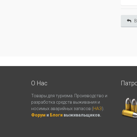
В
О Нас
Патр
Товары для туризма. Производство и
разработка средств выживания и
носимых аварийных запасов (
НАЗ
).
Форум
и
Блоги
выживальщиков.