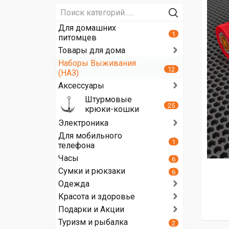
Для домашних
1
питомцев
Товары для дома
Наборы Выживания
12
(НАЗ)
Аксессуары
Штурмовые
25
крюки-кошки
Электроника
Для мобильного
1
телефона
Часы
6
Сумки и рюкзаки
6
Одежда
Красота и здоровье
Подарки и Акции
Туризм и рыбалка
2