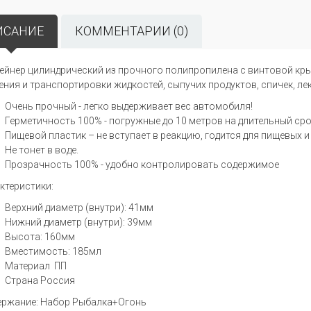
ИСАНИЕ
КОММЕНТАРИИ (0)
ейнер цилиндрический из прочного полипропилена с винтовой кры
ения и транспортировки жидкостей, сыпучих продуктов, спичек, ле
Очень прочный - легко выдерживает вес автомобиля!
Герметичность 100% - погружные до 10 метров на длительный ср
Пищевой пластик – не вступает в реакцию, годится для пищевых 
Не тонет в воде.
Прозрачность 100% - удобно контролировать содержимое
ктеристики:
Верхний диаметр (внутри): 41мм
Нижний диаметр (внутри): 39мм
Высота: 160мм
Вместимость: 185мл
Материал ПП
Страна Россия
ржание: Набор Рыбалка+Огонь