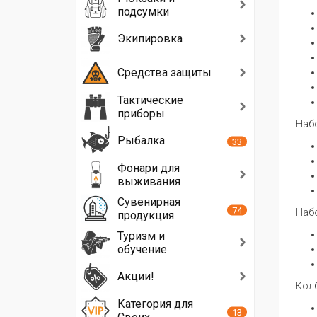
подсумки
Экипировка
Средства защиты
Тактические
приборы
Набо
Рыбалка
33
Фонари для
выживания
Сувенирная
74
Набо
продукция
Туризм и
обучение
Акции!
Колб
Категория для
13