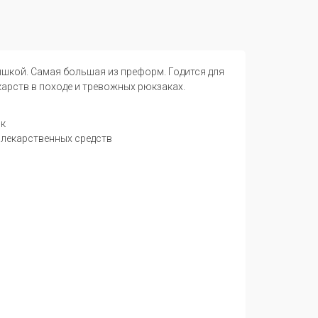
шкой. Самая большая из преформ. Годится для
карств в походе и тревожных рюкзаках.
ок
и лекарственных средств