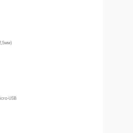
2,5мм)
icro-USB