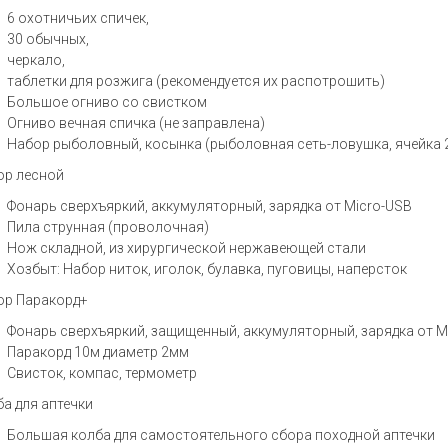
6 охотничьих спичек,
30 обычных,
черкало,
таблетки для розжига (рекомендуется их распотрошить)
Большое огниво со свистком
Огниво вечная спичка (не заправлена)
Набор рыболовный, косынка (рыболовная сеть-ловушка, ячейка 
р лесной
Фонарь сверхъяркий, аккумуляторный, зарядка от Micro-USB
Пила струнная (проволочная)
Нож складной, из хирургической нержавеющей стали
Хозбыт: Набор ниток, иголок, булавка, пуговицы, наперсток
р Паракорд+
Фонарь сверхъяркий, защищенный, аккумуляторный, зарядка от M
Паракорд 10м диаметр 2мм
Свисток, компас, термометр
а для аптечки
Большая колба для самостоятельного сбора походной аптечки