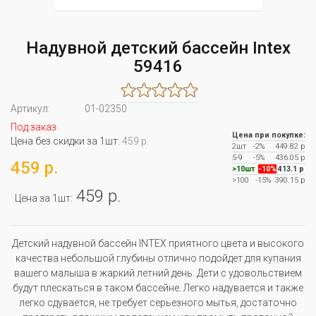
Надувной детский бассейн Intex
59416
Артикул:
01-02350
Под заказ
Цена при покупке:
Цена без скидки за 1шт:
459 р.
2шт
-2%
449.82 р
5-9
-5%
436.05 р
459 р.
>10шт
-10%
413.1 р
>100
-15%
390.15 р
459 р.
Цена за 1шт:
Детский надувной бассейн INTEX приятного цвета и высокого
качества небольшой глубины отлично подойдет для купания
вашего малыша в жаркий летний день. Дети с удовольствием
будут плескаться в таком бассейне. Легко надувается и также
легко сдувается, не требует серьезного мытья, достаточно