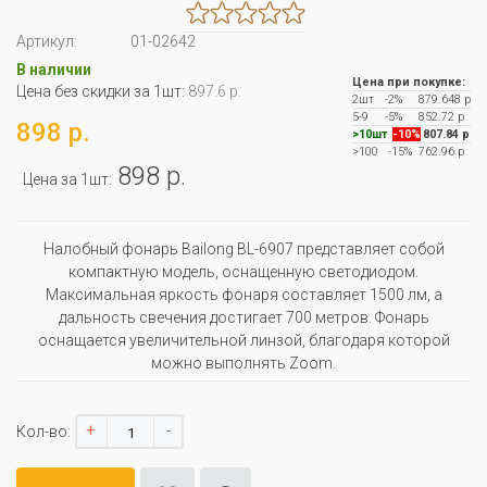
Артикул:
01-02642
В наличии
Цена при покупке:
Цена без скидки за 1шт:
897.6 р.
2шт
-2%
879.648 р
5-9
-5%
852.72 р
898 р.
>10шт
-10%
807.84 р
>100
-15%
762.96 р
898 р.
Цена за 1шт:
Налобный фонарь Bailong BL-6907 представляет собой
компактную модель, оснащенную светодиодом.
Максимальная яркость фонаря составляет 1500 лм, а
дальность свечения достигает 700 метров. Фонарь
оснащается увеличительной линзой, благодаря которой
можно выполнять Zoom.
+
-
Кол-во: