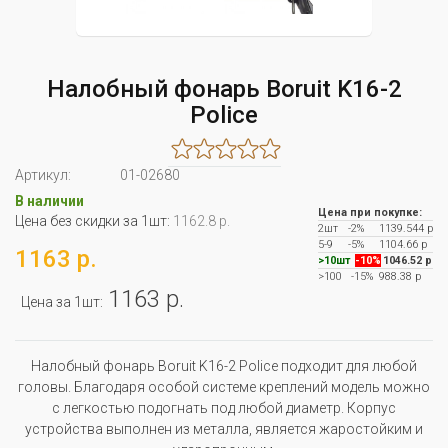
Налобный фонарь Boruit K16-2
Police
Артикул:
01-02680
В наличии
Цена при покупке:
Цена без скидки за 1шт:
1162.8 р.
2шт
-2%
1139.544 р
5-9
-5%
1104.66 р
1163 р.
>10шт
-10%
1046.52 р
>100
-15%
988.38 р
1163 р.
Цена за 1шт:
Налобный фонарь Boruit K16-2 Police подходит для любой
головы. Благодаря особой системе креплений модель можно
с легкостью подогнать под любой диаметр. Корпус
устройства выполнен из металла, является жаростойким и